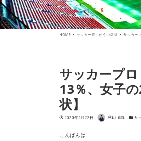
HOME
サッカー選手がうつ症状
サッカープ
サッカープロ
13％、女子の
状】
著者
投稿日
カテ
2020年4月22日
秋山 泰隆
サ
こんばんは