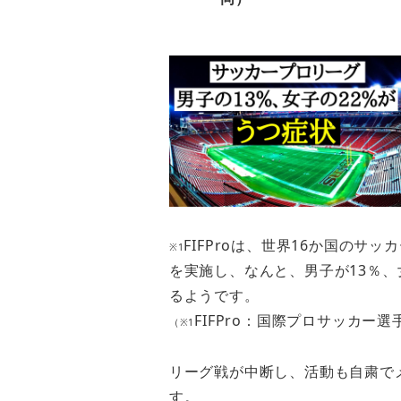
FIFProは、世界16か国のサ
※1
を実施し、なんと、男子が13％、
るようです。
FIFPro：国際プロサッカー選
（※1
リーグ戦が中断し、活動も自粛で
す。