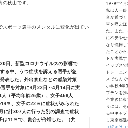
表の秋山です。
1979年4
私は人一倍
合が近づく
。
車を呼ぶほ
でスポーツ選手のメンタルに変化が出てい
た。また、
に不安や恐
なり憔悴し
たことから
トが実践す
20日、新型コロナウイルスの影響で
イップスで
する中、うつ症状を訴える選手が急
トレーニン
スで悩んで
発表した。外出禁止などの感染対策
小学校4年
選手を対象に3月22日～4月14日に実
プテンを務
4人（平均年齢26歳）、女子468人
卒業後に東
13％、女子の22％に症状がみられた
りには、そ
月に計307人に行った別の調査で症状
る中キャプ
子は11％で、割合が倍増した。（共
し東京都選
→続きはコ