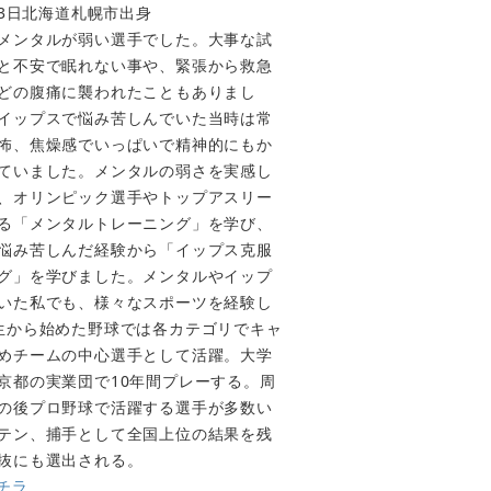
月3日北海道札幌市出身
メンタルが弱い選手でした。大事な試
と不安で眠れない事や、緊張から救急
どの腹痛に襲われたこともありまし
イップスで悩み苦しんでいた当時は常
怖、焦燥感でいっぱいで精神的にもか
ていました。メンタルの弱さを実感し
、オリンピック選手やトップアスリー
る「メンタルトレーニング」を学び、
悩み苦しんだ経験から「イップス克服
グ」を学びました。メンタルやイップ
いた私でも、様々なスポーツを経験し
生から始めた野球では各カテゴリでキャ
めチームの中心選手として活躍。大学
京都の実業団で10年間プレーする。周
の後プロ野球で活躍する選手が多数い
テン、捕手として全国上位の結果を残
抜にも選出される。
チラ