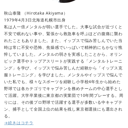
秋山泰隆 （Hirotaka Akiyama）
1979年4月3日北海道札幌市出身
私は人一倍メンタルが弱い選手でした。大事な試合が近づくと
不安で眠れない事や、緊張から救急車を呼ぶほどの腹痛に襲わ
れたこともありました。また、イップスで悩み苦しんでいた当
時は常に不安や恐怖、焦燥感でいっぱいで精神的にもかなり憔
悴していました。メンタルの弱さを実感したことから、オリン
ピック選手やトップアスリートが実践する「メンタルトレーニ
ング」を学び、イップスで悩み苦しんだ経験から「イップス克
服トレーニング」を学びました。メンタルやイップスで悩んで
いた私でも、様々なスポーツを経験し小学校4年生から始めた
野球では各カテゴリでキャプテンを務めチームの中心選手とし
て活躍。大学卒業後に東京都の実業団で10年間プレーする。周
りには、その後プロ野球で活躍する選手が多数いる中キャプテ
ン、捕手として全国上位の結果を残し東京都選抜にも選出され
る。
→続きはコチラ