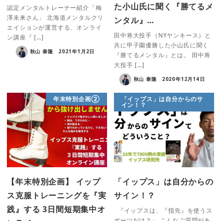
た小山氏に聞く『勝てるメ
認定メンタルトレーナー紹介「梅
澤未来さん」 北海道メンタルクリ
ンタル』…
エイションが運営する、オンライ
田中将大投手（NYヤンキース）と
ン講座『 […]
共に甲子園優勝した小山氏に聞く
秋山 泰隆
2021年1月2日
『勝てるメンタル』とは。 田中将
大投手 […]
秋山 泰隆
2020年12月14日
年末特別企画②
「イップス」は自分からのサ
イン！？
【年末特別企画】 イップ
「イップス」は自分からの
ス克服トレーニングを『実
サイン！？
践』する 3日間短期集中オ
『イップスは、『指先』を使うス
ポーツだけ？』 こんなご質問があ