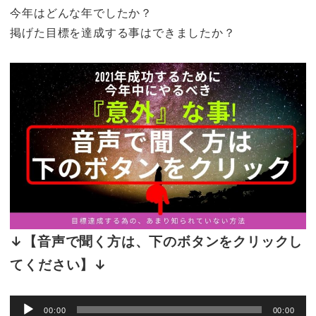
今年はどんな年でしたか？
掲げた目標を達成する事はできましたか？
↓【音声で聞く方は、下のボタンをクリックし
てください】↓
音声プレーヤー
00:00
00:00